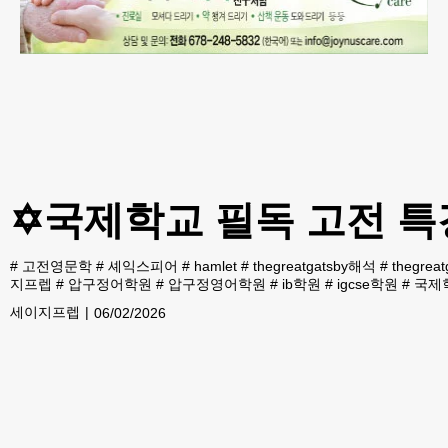
✡️국제학교 필독 고전 특강 (H
#
고전영문학
#
셰익스피어
#
hamlet
#
thegreatgatsby해석
#
thegreat
지프렙
#
압구정어학원
#
압구정영어학원
#
ib학원
#
igcse학원
#
국제
세이지프렙
06/02/2026