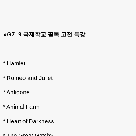
⭐️G7–9 국제학교 필독 고전 특강
* Hamlet
* Romeo and Juliet
* Antigone
* Animal Farm
* Heart of Darkness
* The Great Gatsby