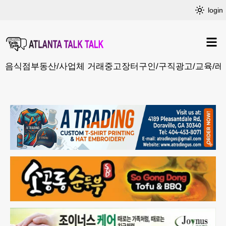
login
음식점
부동산/사업체 거래
중고장터
구인/구직
광고/교육/레