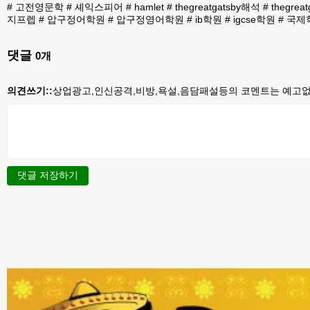
#
고전영문학
#
셰익스피어
#
hamlet
#
thegreatgatsby해석
#
thegreat
지프렙
#
압구정어학원
#
압구정영어학원
#
ib학원
#
igcse학원
#
국제
댓글
0
개
의견쓰기::
상업광고,인신공격,비방,욕설,음담패설등의 코멘트는 예고없이
댓글 저장하기