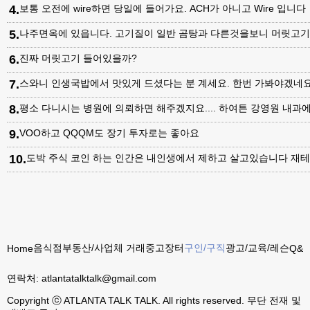
4
.
보통 오전에 wire하면 당일에 들어가요. ACH가 아니고 Wire 입니다
5
.
나주면옥에 있읍니다. 고기질이 일반 곰탕과 다른것을보니 머릿고
6
.
진짜 머릿고기 들어있을까?
7
.
스와니 인생국밥에서 맛있게 드셨다는 분 계세요. 한번 가봐야겠네
8
.
평소 다니시는 병원에 의뢰하면 해주겠지요.... 하여튼 강영원 내
9
.
VOO하고 QQQM도 장기 투자로는 좋아요
10
.
도박 주식 코인 하는 인간은 내인생에서 제하고 살고있습니다 재테
음식점
부동산/사업체 거래
중고장터
구인/구직
광고/교육/레슨
Home
Q&A
연락처:
atlantatalktalk@gmail.com
Copyright ⓒ ATLANTA TALK TALK. All rights reserved. 무단 전재 및