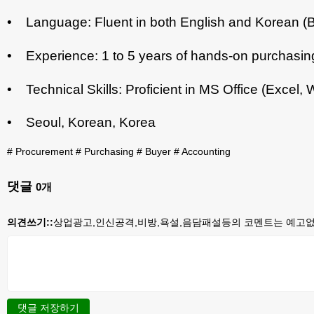
• Language: Fluent in both English and Korean (Bi
• Experience: 1 to 5 years of hands-on purchasin
• Technical Skills: Proficient in MS Office (Exce
• Seoul, Korean, Korea
#
Procurement
#
Purchasing
#
Buyer
#
Accounting
댓글
0
개
의견쓰기::
상업광고,인신공격,비방,욕설,음담패설등의 코멘트는 예고없이
댓글 저장하기