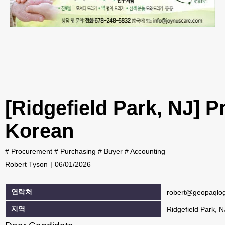
[Ridgefield Park, NJ] P
Korean
#
Procurement
#
Purchasing
#
Buyer
#
Accounting
Robert Tyson
06/01/2026
연락처
robert@geopaqlo
지역
Ridgefield Park, N