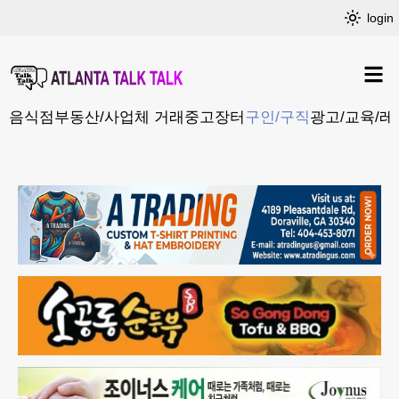
login
음식점
부동산/사업체 거래
중고장터
구인/구직
광고/교육/레