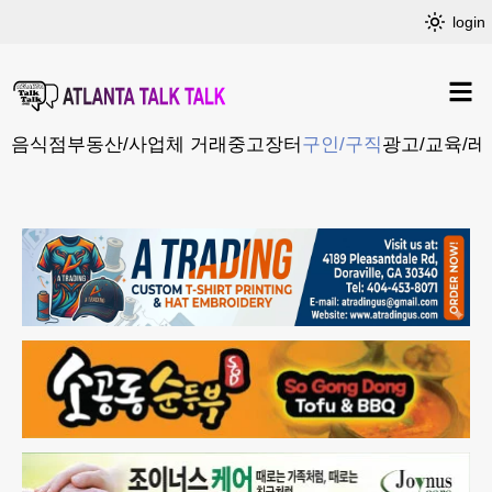
login
음식점
부동산/사업체 거래
중고장터
구인/구직
광고/교육/레