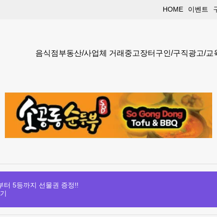
HOME
이벤트
음식점
부동산/사업체 거래
중고장터
구인/구직
광고/교
터 5등까지 선물권 증정!!
보기