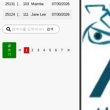
25131
[
룸메이트
103
Mamba
]
마리에타(Marietta) Room 렌트/룸메 | $670/mo
07/30/2026
25124
[
렌트
111
]
스와니 근접, 3 yr 새집같은 타운하우스
Jane Lee
07/30/2026
검색
글
쓰
1
2
3
4
5
6
7
기