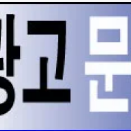
지하실 싱글 홈--$3,900❤️⭕
니다. $2800
800
실 렌트 (유틸리티 포함)
. $1150