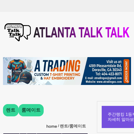
렌트
룸메이트
주간랭킹 1등부
자세히 알아
렌트/룸메이트
home