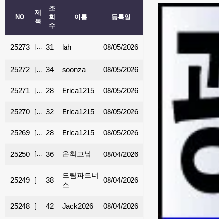
조
제
NO
회
이름
등록일
목
수
[
렌트
]
❤️⭕Johns Creek - Northview School - 꾸며진 
25273
31
lah
08/05/2026
25272
[
렌트
34
]
여자 룸메이트
soonza
08/05/2026
25271
[
렌트
28
]
둘루스에 위치한 게이트 있는 단지 타운하우스 렌트 합
Erica1215
08/05/2026
25270
[
렌트
32
]
둘루스에 위치한 타운하우스 렌트합니다.$2100
Erica1215
08/05/2026
25269
[
렌트
28
]
Pendergrass 에 위치한 타운하우스 렌트 합니다. $1
Erica1215
08/05/2026
[
렌트
]
몰오브 조지아 1분거리 1층 룸메 구합니다
운최고님
25250
36
08/04/2026
드림파트너
25249
[
렌트
38
]
[스와니]리노베이션 마친 깨끗한 가구완비 개인 사무
08/04/2026
스
25248
[
렌트
42
]
조지아텍 초근접 콘도. Furnished. 모든 유틸리티 포함
Jack2026
08/04/2026