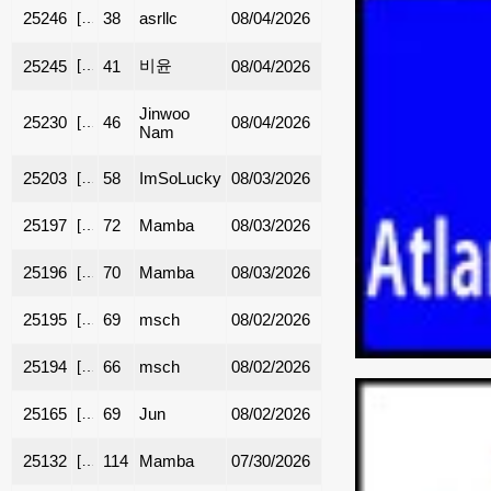
25246
[
렌트
38
]
도라빌/던우디 - 방 렌트 - $700 (여자 ONLY)
asrllc
08/04/2026
[
렌트
]
Johns Creek 타운홈 렌트 합니다 ( 방4개 화장실 3.5 
비윤
25245
41
08/04/2026
Jinwoo
25230
[
룸메이트
46
]
룸메이트 여자분 구합니다
08/04/2026
Nam
25203
[
룸메이트
58
ImSoLucky
]
몰오브 조지아 1분거리 1층 아니면 2층 룸메 구
08/03/2026
25197
[
룸메이트
72
Mamba
]
마리에타(Marietta) Master Bedroom 렌트/룸메 |
08/03/2026
25196
[
룸메이트
70
Mamba
]
마리에타(Marietta) Room 렌트/룸메 | $670/mo
08/03/2026
25195
[
렌트
69
]
●■Norcross 깨끗한 신축 타운홈렌트합니다■●
msch
08/02/2026
25194
[
렌트
66
]
**로렌스빌 리모델한 타운하우스렌트($2000)**
msch
08/02/2026
25165
[
렌트
69
]
카터스빌 조용한 단지 룸메이트 구합니다
Jun
08/02/2026
25132
[
룸메이트
114
Mamba
]
마리에타(Marietta) Master Bedroom 렌트/룸메 |
07/30/2026