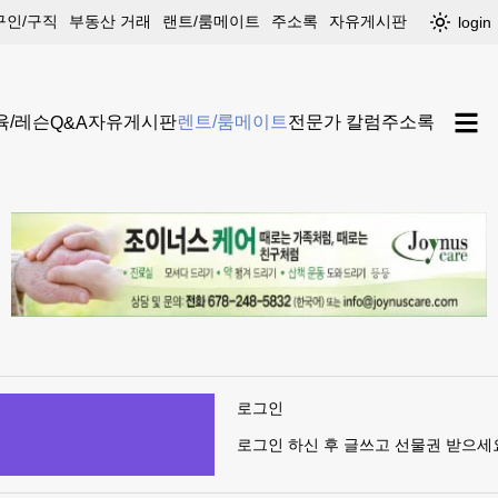
구인/구직
부동산 거래
랜트/룸메이트
주소록
자유게시판
login
육/레슨
자유게시판
렌트/룸메이트
전문가 칼럼
주소록
Q&A
로그인
로그인 하신 후 글쓰고 선물권 받으세