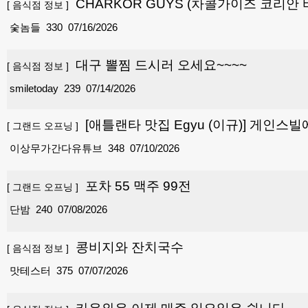
CHARKOR GUYS (차콜가이즈 코리안 
[
음식점 정보
]
숯놈들
330
07/16/2026
대구 뽈찜 드시러 오세요~~~~
[
음식점 정보
]
smiletoday
239
07/14/2026
[애틀랜타 맛집 Egyu (이규)] 게인
[
그랜드 오프닝
]
이상무가간다유튜브
348
07/10/2026
포차 55 맥주 99전
[
그랜드 오프닝
]
단밤
240
07/08/2026
콩비지와 잔치국수
[
음식점 정보
]
맛테스터
375
07/07/2026