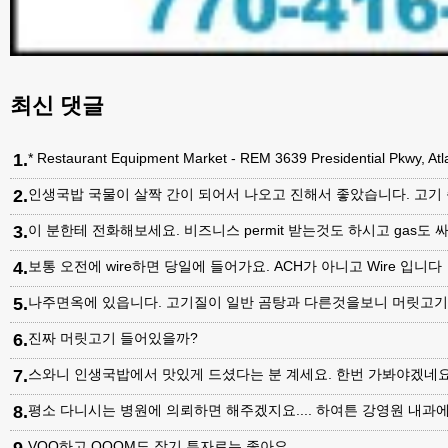
최신 댓글
1
.
* Restaurant Equipment Market - REM 3639 Presidential Pkwy, A
2
.
인생국밥 국물이 살짝 간이 되어서 나오고 진해서 좋았습니다. 고기
3
.
이 분한테 전화해보세요. 비즈니스 permit 받는것도 하시고 gas도 싸
4
.
보통 오전에 wire하면 당일에 들어가요. ACH가 아니고 Wire 입니다
5
.
나주면옥에 있읍니다. 고기질이 일반 곰탕과 다른것을보니 머릿고
6
.
진짜 머릿고기 들어있을까?
7
.
스와니 인생국밥에서 맛있게 드셨다는 분 계세요. 한번 가봐야겠네
8
.
평소 다니시는 병원에 의뢰하면 해주겠지요.... 하여튼 강영원 내
9
.
VOO하고 QQQM도 장기 투자로는 좋아요