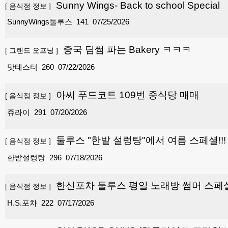
Sunny Wings- Back to school Special
[
음식점 정보
]
SunnyWings둘루스
141
07/25/2026
중국 딤썸 파는 Bakery ㅋㅋㅋ
[
그랜드 오프닝
]
맛테스터
260
07/22/2026
아씨 푸드코트 109번 중식당 매매
[
음식점 정보
]
쥬라이
291
07/20/2026
둘루스 "한밭 설렁탕"에서 여름 스페셜!!!
[
음식점 정보
]
한밭설렁탕
296
07/18/2026
한신포차 둘루스 평일 노래방 썸머 스페
[
음식점 정보
]
H.S.포차
222
07/17/2026