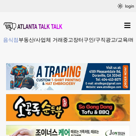
login
음식점
부동산/사업체 거래
중고장터
구인/구직
광고/교육/레