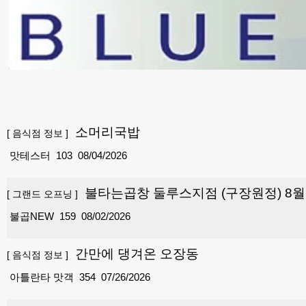
소머리국밥
[
음식점 정보
]
맛테스터
103
08/04/2026
불타는곱창 둘루스지점 (구장원정) 8월
[
그랜드 오프닝
]
불곱NEW
159
08/02/2026
간만에 댕겨온 오장동
[
음식점 정보
]
아틀란타 맛객
354
07/26/2026