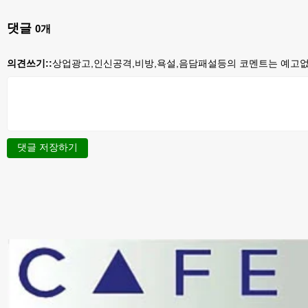
댓글
0
개
의견쓰기::
상업광고,인신공격,비방,욕설,음담패설등의 코멘트는 예고없이
댓글 저장하기