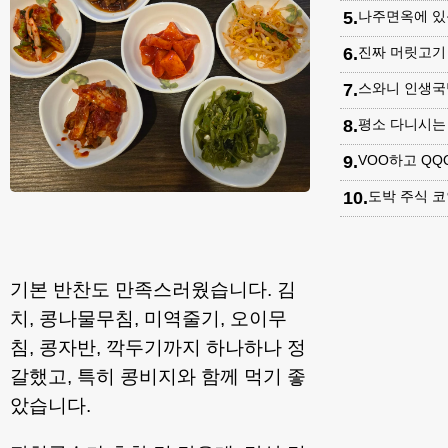
5
.
나주면옥에 있
6
.
진짜 머릿고기
7
.
스와니 인생국
8
.
평소 다니시는
9
.
VOO하고 Q
10
.
도박 주식 
기본 반찬도 만족스러웠습니다. 김
치, 콩나물무침, 미역줄기, 오이무
침, 콩자반, 깍두기까지 하나하나 정
갈했고, 특히 콩비지와 함께 먹기 좋
았습니다.