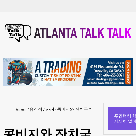
음식점 / 카페
콩비지와 잔치국수
home
주간랭킹 1
자세히 알
콩비지와 잔치국