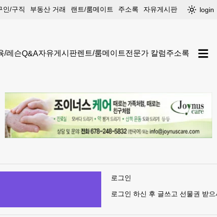
구인/구직
부동산 거래
랜트/룸메이트
주소록
자유게시판
login
육/레슨
자유게시판
렌트/룸메이트
전문가 칼럼
주소록
Q&A
로그인
로그인 하신 후 글쓰고 선물권 받