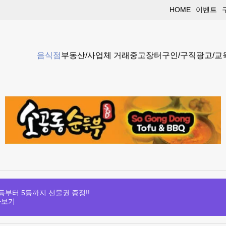
HOME
이벤트
음식점
부동산/사업체 거래
중고장터
구인/구직
광고/교
등부터 5등까지 선물권 증정!!
아보기