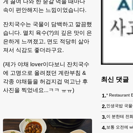
게 끓여 나와 한 숟갈 먹을 때마다
속이 편안해지는 느낌이었습니다.
잔치국수는 국물이 담백하고 깔끔했
습니다. 멸치 육수(?)의 깊은 맛이 은
은하게 느껴졌고, 면도 적당히 삶아
져서 식감도 좋더라구요.
(제가 야채 lover이다보니 잔치국수
에 고명으로 올려졌던 계란부침 &
최신 댓글
각종 야채들을 허겁지겁 먹고난 후
사진을 찍었네요...ㅋㅋ ㅠㅠ)
1
.
* Restaurant 
2
.
인생국밥 국물
3
.
이 분한테 전화
4
.
보통 오전에 w