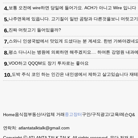
4
.
보통 오전에 wire하면 당일에 들어가요. ACH가 아니고 Wire 입니다
5
.
나주면옥에 있읍니다. 고기질이 일반 곰탕과 다른것을보니 머릿고
6
.
진짜 머릿고기 들어있을까?
7
.
스와니 인생국밥에서 맛있게 드셨다는 분 계세요. 한번 가봐야겠네
8
.
평소 다니시는 병원에 의뢰하면 해주겠지요.... 하여튼 강영원 내
9
.
VOO하고 QQQM도 장기 투자로는 좋아요
10
.
도박 주식 코인 하는 인간은 내인생에서 제하고 살고있습니다 재테
음식점
부동산/사업체 거래
중고장터
구인/구직
광고/교육/레슨
Home
Q&A
연락처:
atlantatalktalk@gmail.com
Copyright ⓒ ATLANTA TALK TALK. All rights reserved. 무단 전재 및