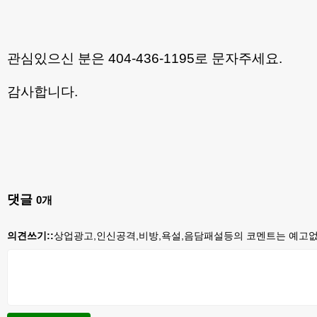
관심있으신 분은 404-436-1195로 문자주세요.
감사합니다.
댓글
0
개
의견쓰기::
상업광고,인신공격,비방,욕설,음담패설등의 코멘트는 예고없이