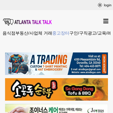
login
음식점
부동산/사업체 거래
중고장터
구인/구직
광고/교육/레