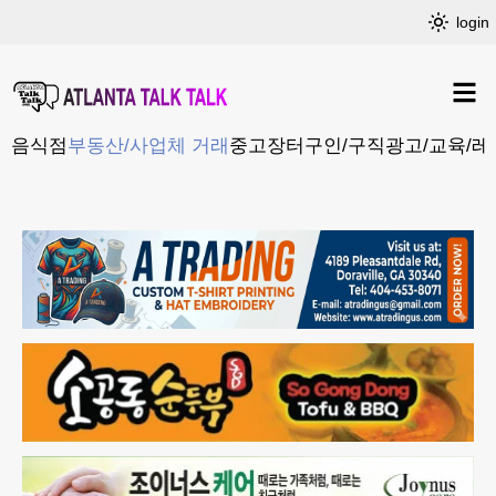
login
음식점
부동산/사업체 거래
중고장터
구인/구직
광고/교육/레