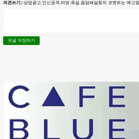
의견쓰기::
상업광고,인신공격,비방,욕설,음담패설등의 코멘트는 예고없이
댓글 저장하기