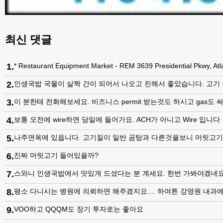
최신 댓글
1
.
* Restaurant Equipment Market - REM 3639 Presidential Pkwy, A
2
.
인생국밥 국물이 살짝 간이 되어서 나오고 진해서 좋았습니다. 고기
3
.
이 분한테 전화해보세요. 비즈니스 permit 받는것도 하시고 gas도 싸
4
.
보통 오전에 wire하면 당일에 들어가요. ACH가 아니고 Wire 입니다
5
.
나주면옥에 있읍니다. 고기질이 일반 곰탕과 다른것을보니 머릿고
6
.
진짜 머릿고기 들어있을까?
7
.
스와니 인생국밥에서 맛있게 드셨다는 분 계세요. 한번 가봐야겠네
8
.
평소 다니시는 병원에 의뢰하면 해주겠지요.... 하여튼 강영원 내
9
.
VOO하고 QQQM도 장기 투자로는 좋아요