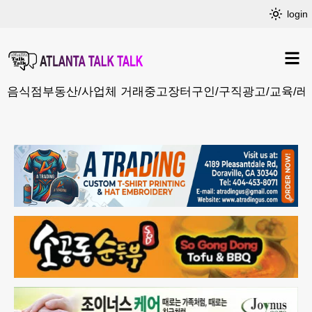
login
음식점
부동산/사업체 거래
중고장터
구인/구직
광고/교육/레