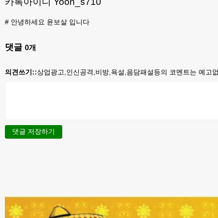
카톡아이디 Yoon_s710
#
안녕하세요 윤보살 입니다
댓글
0
개
의견쓰기::
상업광고,인신공격,비방,욕설,음담패설등의 코멘트는 예고없이
댓글 저장하기