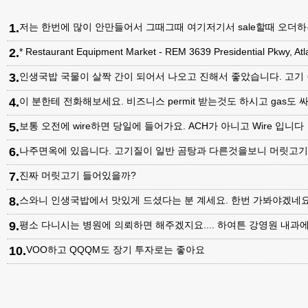
1
.
저는 한번에 많이 안만들어서 그때그때 여기저기서 sale할때 오더하는데, 최근
2
.
* Restaurant Equipment Market - REM 3639 Presidential Pkwy, A
3
.
인생국밥 국물이 살짝 간이 되어서 나오고 진해서 좋았습니다. 고기
4
.
이 분한테 전화해보세요. 비즈니스 permit 받는것도 하시고 gas도 싸
5
.
보통 오전에 wire하면 당일에 들어가요. ACH가 아니고 Wire 입니다
6
.
나주면옥에 있읍니다. 고기질이 일반 곰탕과 다른것을보니 머릿고
7
.
진짜 머릿고기 들어있을까?
8
.
스와니 인생국밥에서 맛있게 드셨다는 분 계세요. 한번 가봐야겠네
9
.
평소 다니시는 병원에 의뢰하면 해주겠지요.... 하여튼 강영원 내
10
.
VOO하고 QQQM도 장기 투자로는 좋아요