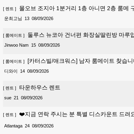
몰오브 조지아 1분거리 1층 아니면 2층 룸메
[
렌트
]
운최고님
13
08/09/2026
둘루스 뉴코아 건너편 화장실딸린방 마루
[
룸메이트
]
Jinwoo Nam
15
08/09/2026
[카터스빌/애크워스] 남자 룸메이트 찾습
[
룸메이트
]
디와이
14
08/09/2026
타운하우스 렌트
[
렌트
]
sue
21
08/09/2026
❤️지금 연락 주시는 분 특별 디스카운트 드려요
[
렌트
]
Atlantaga
24
08/09/2026