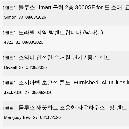
둘루스 Hmart 근처 2층 3000SF for 도.소매
[
렌트
]
Simon
30
08/08/2026
도라빌 지역 방렌트합니다.(남자분)
[
렌트
]
4321
31
08/08/2026
스와니 인접한 슈거힐 단기 / 중기 렌트
[
렌트
]
Divaall
27
08/08/2026
조지아텍 초근접 콘도. Furnished. All utilities i
[
렌트
]
Jack2026
27
08/08/2026
둘루스 깨끗하고 조용한 타운하우스 | 방 렌트
[
렌트
]
약 3년 된 비교적 새 타운하우스로, 안전하고 조용
Mangosydney
27
08/08/2026