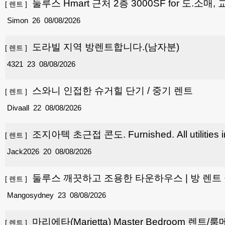
둘루스 Hmart 근처 2층 3000SF for 도.소매
[
렌트
]
Simon
26
08/08/2026
도라빌 지역 방렌트합니다.(남자분)
[
렌트
]
4321
23
08/08/2026
스와니 인접한 슈거힐 단기 / 중기 렌트
[
렌트
]
Divaall
22
08/08/2026
조지아텍 초근접 콘도. Furnished. All utilities i
[
렌트
]
Jack2026
20
08/08/2026
둘루스 깨끗하고 조용한 타운하우스 | 방 렌트
[
렌트
]
조용
Mangosydney
23
08/08/2026
마리에타(Marietta) Master Bedroom 렌트/룸메
[
렌트
]