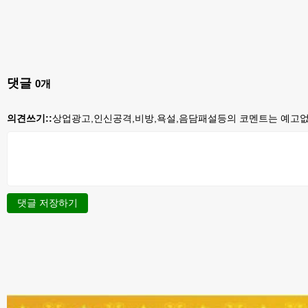
댓글
0
개
의견쓰기::
상업광고,인신공격,비방,욕설,음담패설등의 코멘트는 예고없이
댓글 저장하기