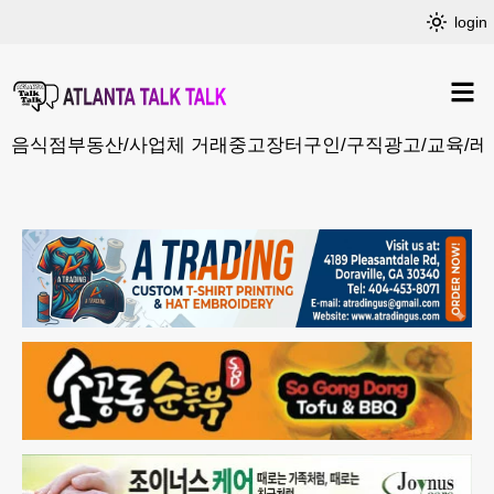
login
음식점
부동산/사업체 거래
중고장터
구인/구직
광고/교육/레