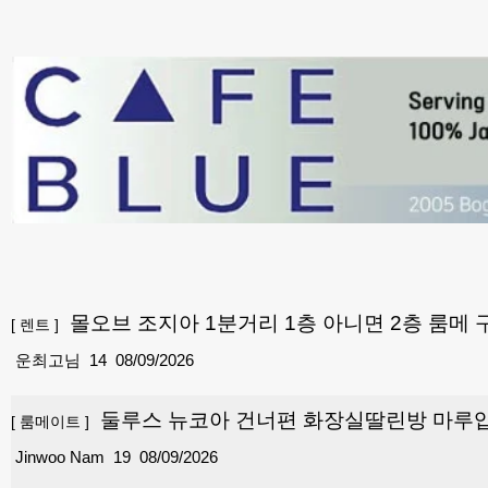
몰오브 조지아 1분거리 1층 아니면 2층 룸메
[
렌트
]
운최고님
14
08/09/2026
둘루스 뉴코아 건너편 화장실딸린방 마루
[
룸메이트
]
Jinwoo Nam
19
08/09/2026