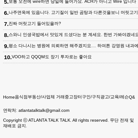
5
.
보통 오전에 wire하면 당일에 들어가요. ACH가 아니고 Wire 입니다
6
.
나주면옥에 있읍니다. 고기질이 일반 곰탕과 다른것을보니 머릿고
7
.
진짜 머릿고기 들어있을까?
8
.
스와니 인생국밥에서 맛있게 드셨다는 분 계세요. 한번 가봐야겠네
9
.
평소 다니시는 병원에 의뢰하면 해주겠지요.... 하여튼 강영원 내
10
.
VOO하고 QQQM도 장기 투자로는 좋아요
음식점
부동산/사업체 거래
중고장터
구인/구직
광고/교육/레슨
Home
Q&A
연락처:
atlantatalktalk@gmail.com
Copyright ⓒ ATLANTA TALK TALK. All rights reserved. 무단 전재 및
재배포 금지.