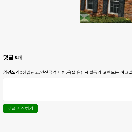
댓글
0
개
의견쓰기::
상업광고,인신공격,비방,욕설,음담패설등의 코멘트는 예고없이
댓글 저장하기