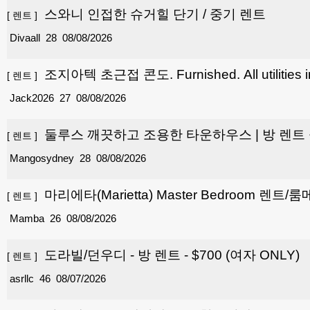
스와니 인접한 슈거힐 단기 / 중기 렌트
[
렌트
]
Divaall
28
08/08/2026
조지아텍 초근접 콘도. Furnished. All utilities i
[
렌트
]
Jack2026
27
08/08/2026
둘루스 깨끗하고 조용한 타운하우스 | 방 렌트
[
렌트
]
약 3년 된 비교적 새 타운하우스로, 안전하고 조용
Mangosydney
28
08/08/2026
마리에타(Marietta) Master Bedroom 렌트/룸메
[
렌트
]
Mamba
26
08/08/2026
도라빌/던우디 - 방 렌트 - $700 (여자 ONLY)
[
렌트
]
asrllc
46
08/07/2026