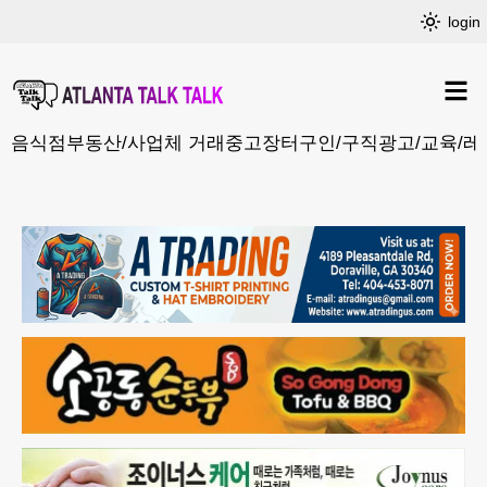
login
음식점
부동산/사업체 거래
중고장터
구인/구직
광고/교육/레