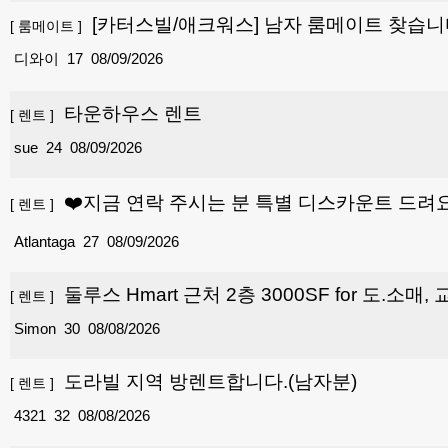
[카터스빌/애크워스] 남자 룸메이트 찾습
[
룸메이트
]
디와이
17
08/09/2026
타운하우스 렌트
[
렌트
]
sue
24
08/09/2026
❤️지금 연락 주시는 분 특별 디스카운트 드려요
[
렌트
]
Atlantaga
27
08/09/2026
둘루스 Hmart 근처 2층 3000SF for 도.소매
[
렌트
]
Simon
30
08/08/2026
도라빌 지역 방렌트합니다.(남자분)
[
렌트
]
4321
32
08/08/2026