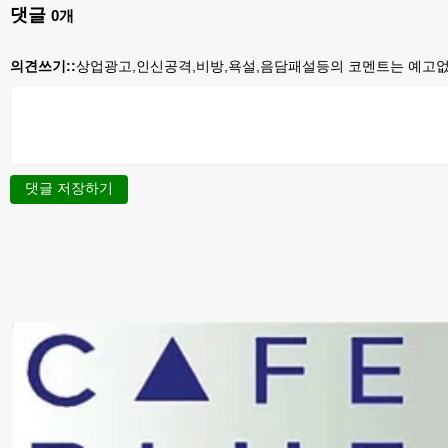
댓글
0
개
의견쓰기::
상업광고,인신공격,비방,욕설,음담패설등의 코멘트는 예고없이
댓글 저장하기