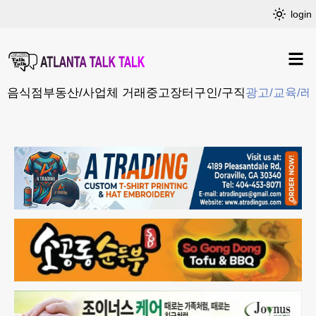
login
음식점
부동산/사업체 거래
중고장터
구인/구직
광고/교육/레