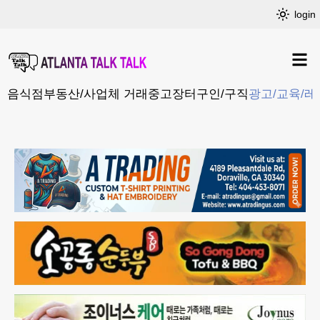
login
음식점
부동산/사업체 거래
중고장터
구인/구직
광고/교육/레