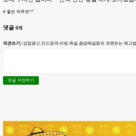
#
좋은 하루로^^
댓글
0
개
의견쓰기::
상업광고,인신공격,비방,욕설,음담패설등의 코멘트는 예고없이
댓글 저장하기