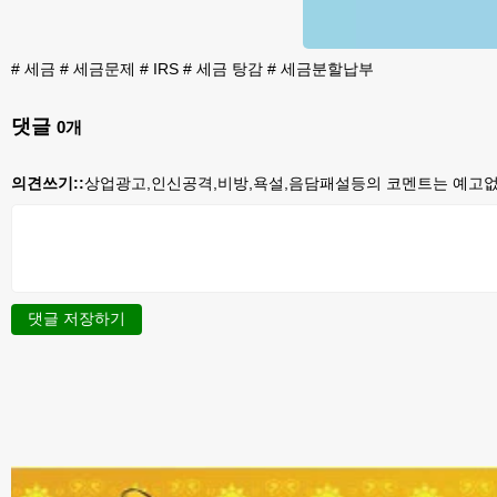
#
세금
#
세금문제
#
IRS
#
세금 탕감
#
세금분할납부
댓글
0
개
의견쓰기::
상업광고,인신공격,비방,욕설,음담패설등의 코멘트는 예고없이
댓글 저장하기