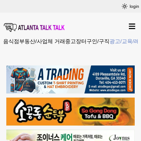
login
음식점
부동산/사업체 거래
중고장터
구인/구직
광고/교육/레