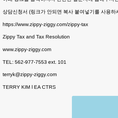
상담신청서 (링크가 안되면 복사 붙여넣기를 사용하
https://www.zippy-ziggy.com/zippy-tax
Zippy Tax and Tax Resolution
www.zippy-ziggy.com
TEL: 562-977-7553 ext. 101
terryk@zippy-ziggy.com
TERRY KIM l EA CTRS