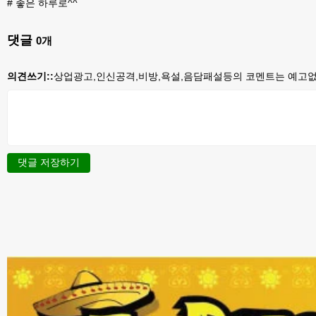
#
좋은 하루로^^
댓글
0
개
의견쓰기::
상업광고,인신공격,비방,욕설,음담패설등의 코멘트는 예고없이
댓글 저장하기