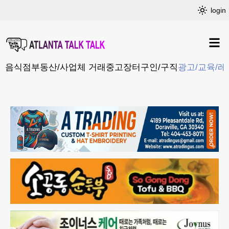
login
음식점
부동산/사업체 거래
중고장터
구인/구직
광고/교육/레