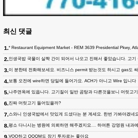
최신 댓글
1
.
* Restaurant Equipment Market - REM 3639 Presidential Pkwy, A
2
.
인생국밥 국물이 살짝 간이 되어서 나오고 진해서 좋았습니다. 고기
3
.
이 분한테 전화해보세요. 비즈니스 permit 받는것도 하시고 gas도 싸
4
.
보통 오전에 wire하면 당일에 들어가요. ACH가 아니고 Wire 입니다
5
.
나주면옥에 있읍니다. 고기질이 일반 곰탕과 다른것을보니 머릿고
6
.
진짜 머릿고기 들어있을까?
7
.
스와니 인생국밥에서 맛있게 드셨다는 분 계세요. 한번 가봐야겠네
8
.
평소 다니시는 병원에 의뢰하면 해주겠지요.... 하여튼 강영원 내
9
.
VOO하고 QQQM도 장기 투자로는 좋아요