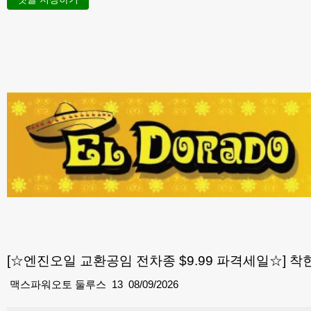
[☆엔진오일 교환공임 전차종 $9.99 파격세일☆] 
맥스파워오토 둘루스
13
08/09/2026