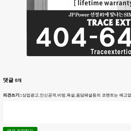
댓글
0
개
의견쓰기::
상업광고,인신공격,비방,욕설,음담패설등의 코멘트는 예고없이
댓글 저장하기