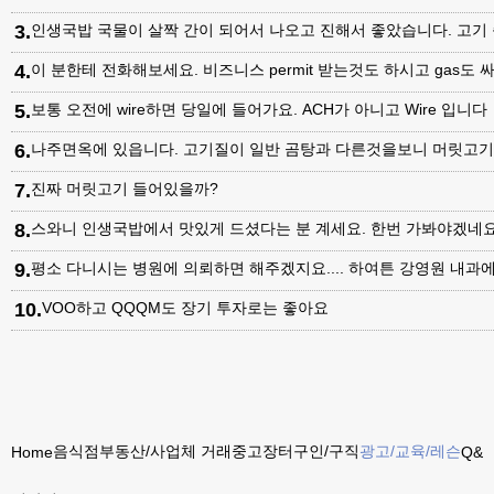
3
.
인생국밥 국물이 살짝 간이 되어서 나오고 진해서 좋았습니다. 고기
4
.
이 분한테 전화해보세요. 비즈니스 permit 받는것도 하시고 gas도 싸
5
.
보통 오전에 wire하면 당일에 들어가요. ACH가 아니고 Wire 입니다
6
.
나주면옥에 있읍니다. 고기질이 일반 곰탕과 다른것을보니 머릿고
7
.
진짜 머릿고기 들어있을까?
8
.
스와니 인생국밥에서 맛있게 드셨다는 분 계세요. 한번 가봐야겠네
9
.
평소 다니시는 병원에 의뢰하면 해주겠지요.... 하여튼 강영원 내
10
.
VOO하고 QQQM도 장기 투자로는 좋아요
음식점
부동산/사업체 거래
중고장터
구인/구직
광고/교육/레슨
Home
Q&A