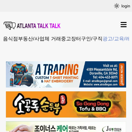
login
음식점
부동산/사업체 거래
중고장터
구인/구직
광고/교육/레