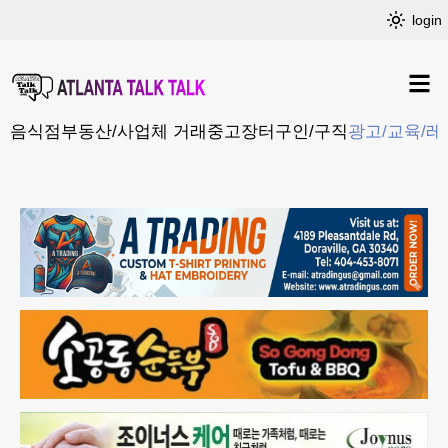
login
음식점
부동산/사업체 거래
중고장터
구인/구직
광고/교육/레