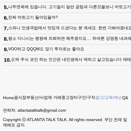
5
.
나주면옥에 있읍니다. 고기질이 일반 곰탕과 다른것을보니 머릿고
6
.
진짜 머릿고기 들어있을까?
7
.
스와니 인생국밥에서 맛있게 드셨다는 분 계세요. 한번 가봐야겠네
8
.
평소 다니시는 병원에 의뢰하면 해주겠지요.... 하여튼 강영원 내
9
.
VOO하고 QQQM도 장기 투자로는 좋아요
10
.
도박 주식 코인 하는 인간은 내인생에서 제하고 살고있습니다 재테
음식점
부동산/사업체 거래
중고장터
구인/구직
광고/교육/레슨
Home
Q&A
연락처:
atlantatalktalk@gmail.com
Copyright ⓒ ATLANTA TALK TALK. All rights reserved. 무단 전재 및
재배포 금지.