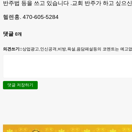
반주법 등을 쓰고 있습니다 .교회 반주가 하고 싶으신분
헬렌홍. 470-605-5284
댓글
0
개
의견쓰기::
상업광고,인신공격,비방,욕설,음담패설등의 코멘트는 예고없이
댓글 저장하기