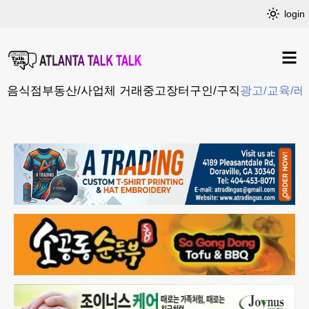
login
음식점
부동산/사업체 거래
중고장터
구인/구직
광고/교육/레