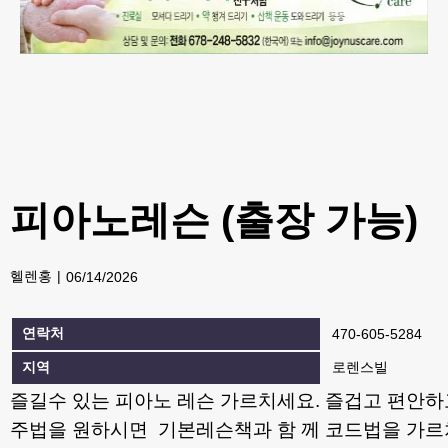
피아노레슨 (출장 가능)
헬렌홍
06/14/2026
연락처
470-605-5284
지역
로렌스빌
즐길수 있는 피아노 레슨 가르치세요. 즐겁고 편안하고
주법을 원하시면 기본레슨책과 함 께 코드법을 가르쳐