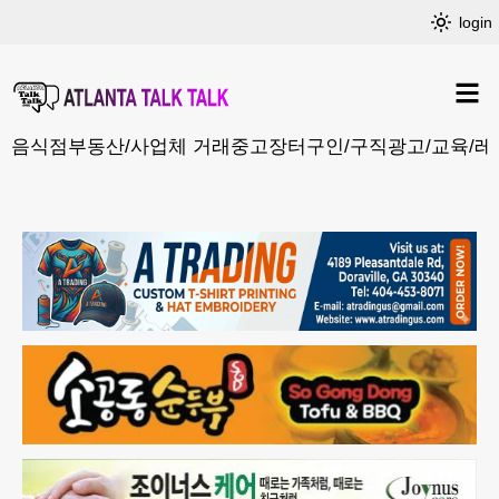
login
음식점
부동산/사업체 거래
중고장터
구인/구직
광고/교육/레