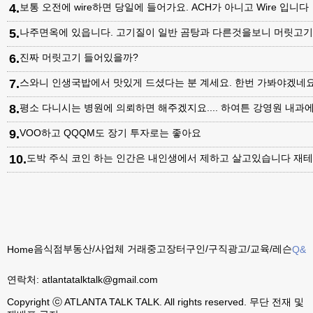
4
.
보통 오전에 wire하면 당일에 들어가요. ACH가 아니고 Wire 입니다
5
.
나주면옥에 있읍니다. 고기질이 일반 곰탕과 다른것을보니 머릿고
6
.
진짜 머릿고기 들어있을까?
7
.
스와니 인생국밥에서 맛있게 드셨다는 분 계세요. 한번 가봐야겠네
8
.
평소 다니시는 병원에 의뢰하면 해주겠지요.... 하여튼 강영원 내
9
.
VOO하고 QQQM도 장기 투자로는 좋아요
10
.
도박 주식 코인 하는 인간은 내인생에서 제하고 살고있습니다 재테
음식점
부동산/사업체 거래
중고장터
구인/구직
광고/교육/레슨
Home
Q&A
연락처:
atlantatalktalk@gmail.com
Copyright ⓒ ATLANTA TALK TALK. All rights reserved. 무단 전재 및