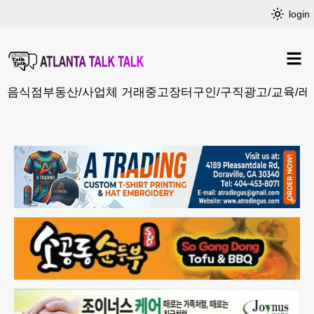
login
음식점
부동산/사업체 거래
중고장터
구인/구직
광고/교육/레