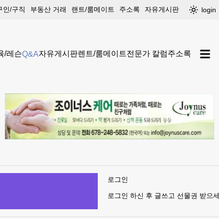
구인/구직
부동산 거래
랜트/룸메이트
주소록
자유게시판
login
육/레슨
자유게시판
렌트/룸메이트
전문가 칼럼
주소록
Q&A
로그인
로그인 하신 후 글쓰고 선물권 받으