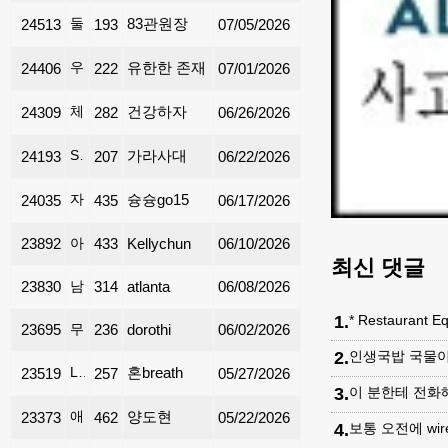
둘루스 근방에서 gas 제일 싼 곳
83관원장
24513
193
07/05/2026
우체통 넘버 clean
유한한 존재
24406
222
07/01/2026
체중감량
건강하자
24309
282
06/26/2026
Simple IRA 자금 이전
가라사대
24193
207
06/22/2026
자동차 헤드라이트 on/off 규정
슝슝go15
24035
435
06/17/2026
23892
아틀란타 집가격 앞으로
433
Kellychun
06/10/2026
최신 댓글
23830
남자 양복
314
atlanta
06/08/2026
1
.
* Restaurant E
23695
무릎이 아파요....
236
dorothi
06/02/2026
2
.
인생국밥 국물이
LED 싸인 수리
혼breath
23519
257
05/27/2026
3
.
이 분한테 전화해
애틀 이민 준비 중 질문드려요..
양도현
23373
462
05/22/2026
4
.
보통 오전에 wi