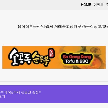
HOME
이벤트
음식점
부동산/사업체 거래
중고장터
구인/구직
광고/교
부터 5등까지 선물권 증정!!
보기