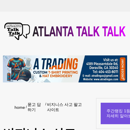
묻고 답
비지니스 사고 팔고
home
하기
사이트
주간랭킹 1등
자세히 알아