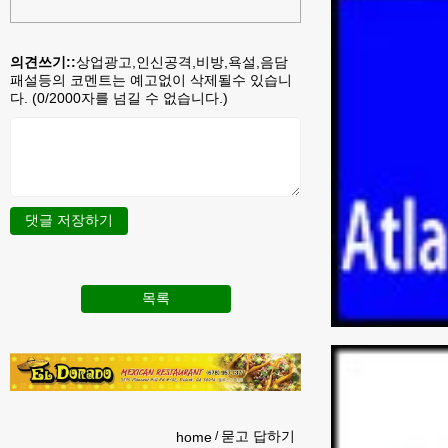
의견쓰기::
상업광고,인신공격,비방,욕설,음담
패설등의 코멘트는 예고없이 삭제될수 있습니
다. (
0
/2000자를 넘길 수 없습니다.)
댓글 저장하기
목록
묻고 답하기
home