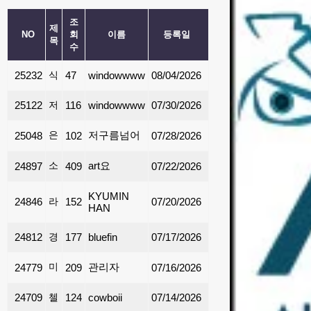
조
제
NO
회
이름
등록일
목
수
25232
식당장비 사야되는데 어디가 좋은가요?
47
windowwww
08/04/2026
25122
저렴한 gas회사
116
windowwww
07/30/2026
은행간 송금
저구름넘어
25048
102
07/28/2026
소머리 국밥하는 곳 아시는 분~~
art요
24897
409
07/22/2026
KYUMIN
24846
라스베가스 오시면 꼭 가보세요 — 현지인이 추천하는 태국 맛집
152
07/20/2026
HAN
24812
경동맥 초음파 어디에서 받아야할까요?
177
bluefin
07/17/2026
미국 사람들이 많이 보유하고 있는 월배당 ETF 뭐가 있을까요?
관리자
24779
209
07/16/2026
24709
첼로 레슨
124
cowboii
07/14/2026