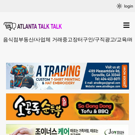
login
음식점
부동산/사업체 거래
중고장터
구인/구직
광고/교육/레