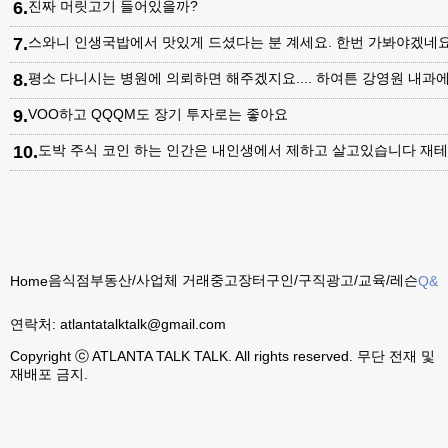
6
.
진짜 머릿고기 들어있을까?
7
.
스와니 인생국밥에서 맛있게 드셨다는 분 계세요. 한번 가봐야겠네
8
.
평소 다니시는 병원에 의뢰하면 해주겠지요.... 하여튼 강영원 내
9
.
VOO하고 QQQM도 장기 투자로는 좋아요
10
.
도박 주식 코인 하는 인간은 내인생에서 제하고 살고있습니다 재테
음식점
부동산/사업체 거래
중고장터
구인/구직
광고/교육/레슨
Home
Q&A
연락처:
atlantatalktalk@gmail.com
Copyright ⓒ ATLANTA TALK TALK. All rights reserved. 무단 전재 및
재배포 금지.