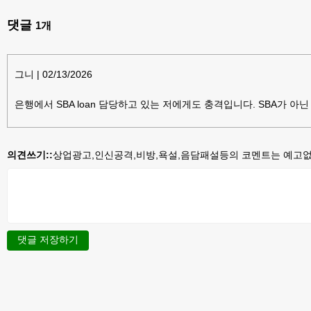
댓글
1
개
그니
|
02/13/2026
은행에서 SBA loan 담당하고 있는 저에게도 충격입니다. SBA가 아
의견쓰기::
상업광고,인신공격,비방,욕설,음담패설등의 코멘트는 예고없이
댓글 저장하기