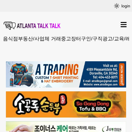
login
음식점
부동산/사업체 거래
중고장터
구인/구직
광고/교육/레