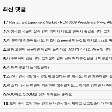
최신 댓글
1
.
* Restaurant Equipment Market - REM 3639 Presidential Pkwy, A
2
.
인생국밥 국물이 살짝 간이 되어서 나오고 진해서 좋았습니다. 고기
3
.
이 분한테 전화해보세요. 비즈니스 permit 받는것도 하시고 gas도 싸
4
.
보통 오전에 wire하면 당일에 들어가요. ACH가 아니고 Wire 입니다
5
.
나주면옥에 있읍니다. 고기질이 일반 곰탕과 다른것을보니 머릿고
6
.
진짜 머릿고기 들어있을까?
7
.
스와니 인생국밥에서 맛있게 드셨다는 분 계세요. 한번 가봐야겠네
8
.
평소 다니시는 병원에 의뢰하면 해주겠지요.... 하여튼 강영원 내
9
.
VOO하고 QQQM도 장기 투자로는 좋아요
10
.
도박 주식 코인 하는 인간은 내인생에서 제하고 살고있습니다 재테