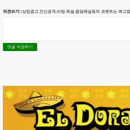
의견쓰기::
상업광고,인신공격,비방,욕설,음담패설등의 코멘트는 예고없이
댓글 저장하기