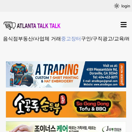
login
음식점
부동산/사업체 거래
중고장터
구인/구직
광고/교육/레