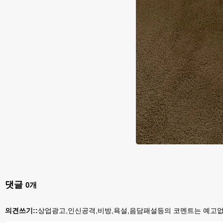
댓글
0
개
의견쓰기::
상업광고,인신공격,비방,욕설,음담패설등의 코멘트는 예고없이