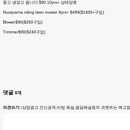
중고 냉장고 팝니다 $90 10yrs+ 상태양호
Husqvarna riding lawn mower 8yrs+ $499($1400+구입)
Blower$90($250구입)
Trimmer$90($240구입)
댓글
0
개
의견쓰기::
상업광고,인신공격,비방,욕설,음담패설등의 코멘트는 예고없이