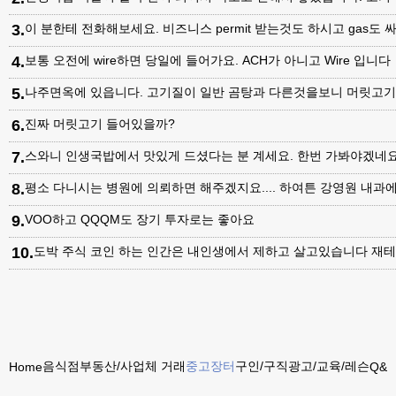
3
.
이 분한테 전화해보세요. 비즈니스 permit 받는것도 하시고 gas도 싸
4
.
보통 오전에 wire하면 당일에 들어가요. ACH가 아니고 Wire 입니다
5
.
나주면옥에 있읍니다. 고기질이 일반 곰탕과 다른것을보니 머릿고
6
.
진짜 머릿고기 들어있을까?
7
.
스와니 인생국밥에서 맛있게 드셨다는 분 계세요. 한번 가봐야겠네
8
.
평소 다니시는 병원에 의뢰하면 해주겠지요.... 하여튼 강영원 내
9
.
VOO하고 QQQM도 장기 투자로는 좋아요
10
.
도박 주식 코인 하는 인간은 내인생에서 제하고 살고있습니다 재테
음식점
부동산/사업체 거래
중고장터
구인/구직
광고/교육/레슨
Home
Q&A