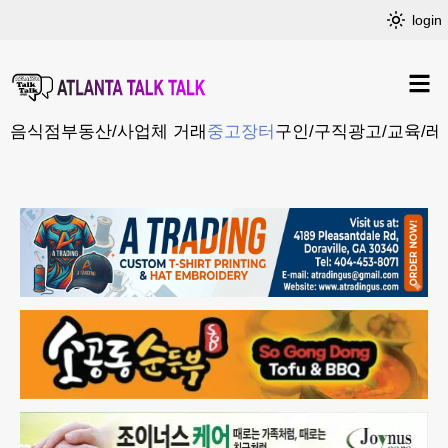
login
음식점
부동산/사업체 거래
중고장터
구인/구직
광고/교육/레