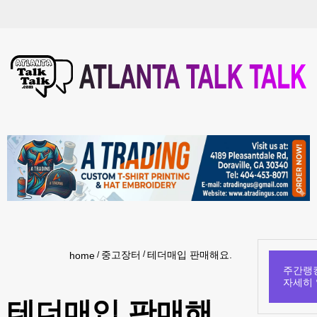
중고장터
테더매입 판매해요.
home
주간랭킹
자세히
테더매입 판매해