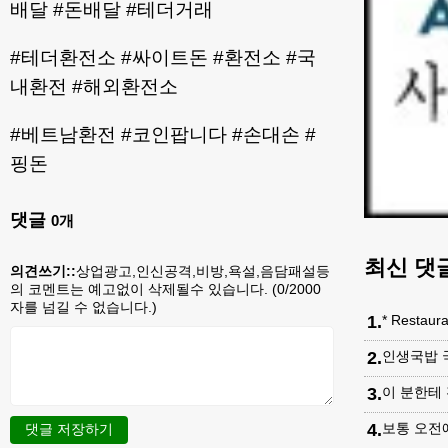
배달 #돈배달 #테더거래
#테더환전소 #싸이트돈 #환전소 #국
내환전 #해외환전소
#베트남환전 #코인팝니다 #손대손 #
핑돈
댓글
0
개
최신 댓
의견쓰기::
상업광고,인신공격,비방,욕설,음담패설등
의 코멘트는 예고없이 삭제될수 있습니다. (
0
/2000
자를 넘길 수 없습니다.)
1
.
* Restaur
2
.
인생국밥 
3
.
이 분한테 
4
.
보통 오전에
댓글 저장하기