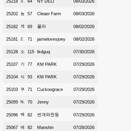
25218
36인치 카운터탑 commercial griddle 판매
64
NY DELI
08/03/2026
25202
농장 계란
57
Cleaer Farm
08/03/2026
게임용 4k 화질 영상 컴퓨터
울라
25182
69
08/02/2026
25181
2014년 Nissan Sentra 97000마일 컨디션최상! $5000
71
jamielovesjoey
08/02/2026
25128
소파 팝니다
115
tkdguq
07/30/2026
25107
기계식 키보드 (원박스상태, 거의 새거) $20, Suwanee 지역에서 거래 가능
77
KM PARK
07/29/2026
25104
식기류 (일괄 $20) Suwanee지역 픽업
93
KM PARK
07/29/2026
25103
쿠쿠정수기 $19.99부터에요~! 추가선물도 좋아용
71
Cuckoograce
07/29/2026
25099
Nuna 360도 회전 카시트 팝니다
70
Jenny
07/29/2026
백구 진돗개 강아지 분양합니다
번개와천둥
25096
82
07/29/2026
25067
에어콘 판매
82
Manshin
07/28/2026