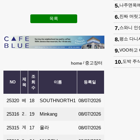
5
.
나주면옥에
6
.
진짜 머릿
목록
7
.
스와니 인
8
.
평소 다니
9
.
VOO하고
10
.
도박 주
중고장터
home
조
제
NO
회
이름
등록일
목
수
25320
베이비 그랜드 피아노
18
SOUTHNORTH1
08/07/2026
25316
2018 VOLKSWAGEN ATLAS SE SUV AWD 4 MOTION WHITE / GRAY 3열시트 3RD ROW SEATS 살내공간 넓은 패밀리카
19
Minkang
08/07/2026
게임용 4k 화질 영상 컴퓨터
울라
25315
17
08/07/2026