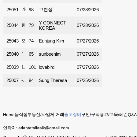
가장 싼 항공(관광)특가(213-388-4141)
고현정
25051
98
07/28/2026
Y CONNECT
25044
한국 갈때 휴대폰은 가장 빠르고 저렴한 한국 심카드로 준비하세요
79
07/28/2026
KOREA
25043
오쿠 삽니다
74
Eunjung Kim
07/27/2026
25040
[판매] 하이파이 CD 플레이어 + 소장 음반 CD 200여 장 일괄 판매합니다
65
sunbeenim
07/27/2026
25039
1명이 1년정도 사용한 거의 새거 고급 가구 셋트 입니다
101
lovebird
07/27/2026
25007
-품질좋고 가격좋은 무공해 고춧가루 와 자연산 생꿀-
84
Sung Theresa
07/25/2026
음식점
부동산/사업체 거래
중고장터
구인/구직
광고/교육/레슨
Home
Q&A
연락처:
atlantatalktalk@gmail.com