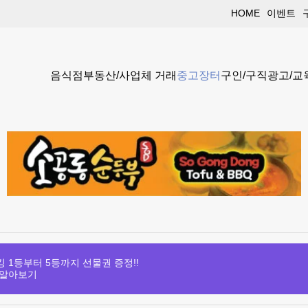
HOME
이벤트
음식점
부동산/사업체 거래
중고장터
구인/구직
광고/교
 1등부터 5등까지 선물권 증정!!
 알아보기