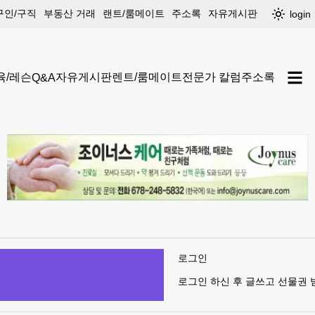
구인/구직
부동산 거래
랜트/룸메이트
주소록
자유게시판
login
육/레슨
자유게시판
렌트/룸메이트
전문가 칼럼
주소록
Q&A
로그인
로그인 하신 후 글쓰고 선물권