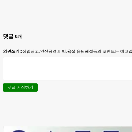
댓글
0
개
의견쓰기::
상업광고,인신공격,비방,욕설,음담패설등의 코멘트는 예고없이
댓글 저장하기