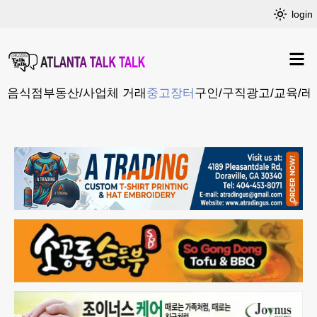
login
음식점
부동산/사업체 거래
중고장터
구인/구직
광고/교육/레