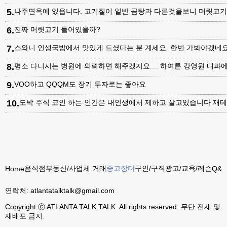
5
.
나주면옥에 있읍니다. 고기질이 일반 곰탕과 다른것을보니 머릿고
6
.
진짜 머릿고기 들어있을까?
7
.
스와니 인생국밥에서 맛있게 드셨다는 분 계세요. 한번 가봐야겠네
8
.
평소 다니시는 병원에 의뢰하면 해주겠지요.... 하여튼 강영원 내
9
.
VOO하고 QQQM도 장기 투자로는 좋아요
10
.
도박 주식 코인 하는 인간은 내인생에서 제하고 살고있습니다 재테
음식점
부동산/사업체 거래
중고장터
구인/구직
광고/교육/레슨
Home
Q&A
연락처:
atlantatalktalk@gmail.com
Copyright ⓒ ATLANTA TALK TALK. All rights reserved. 무단 전재 및
재배포 금지.