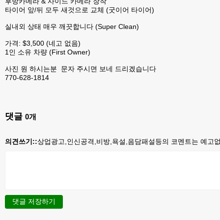
후방카메라 & 사이드 카메라 장착
타이어 앞/뒤 모두 새것으로 교체 (굿이어 타이어)
실내외 상태 매우 깨끗합니다 (Super Clean)
가격: $3,500 (네고 없음)
1인 소유 차량 (First Owner)
사진 원 하시는분 문자 주시면 보네 드리겠습니다
770-628-1814
댓글
0
개
의견쓰기::
상업광고,인신공격,비방,욕설,음담패설등의 코멘트는 예고없이
댓글 저장하기