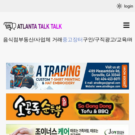
login
음식점
부동산/사업체 거래
중고장터
구인/구직
광고/교육/레