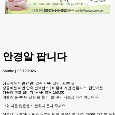
안경알 팝니다
Southc
05/12/2026
싱글비전 네번 (4번) 압축 + AR 코팅. $100 불
싱글비전 네번 압축 변색렌즈 ( 바깥에 가면 선를라스, 집안에선
깨끗한 렌즈 됩니다) + AR 코팅 150.00
이렌즈 는 40 대 전반 분 들 이 씁니다. 다초점 가격 아닙니다
그외 다른 많은렌즈 전화나 문자 주세요
에트나 나 휴메나, 헬스 스프링,엔떰, 블루실드, 보험 250불 가진분 들