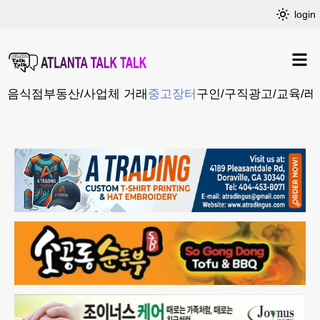
login
음식점
부동산/사업체 거래
중고장터
구인/구직
광고/교육/레