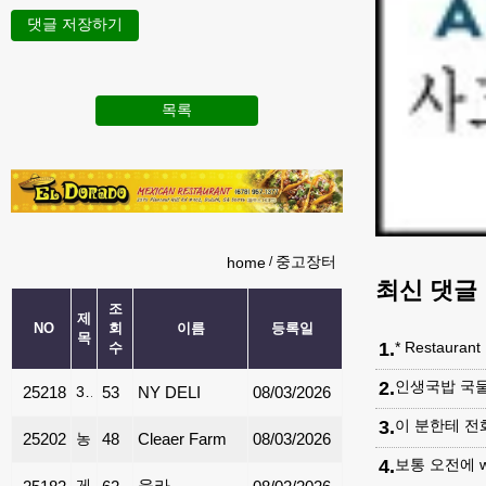
댓글 저장하기
목록
중고장터
home
최신 댓글
조
제
NO
회
이름
등록일
목
1
.
* Restaurant
수
2
.
인생국밥 국물
25218
36인치 카운터탑 commercial griddle 판매
53
NY DELI
08/03/2026
3
.
이 분한테 전화
25202
농장 계란
48
Cleaer Farm
08/03/2026
4
.
보통 오전에 w
게임용 4k 화질 영상 컴퓨터
울라