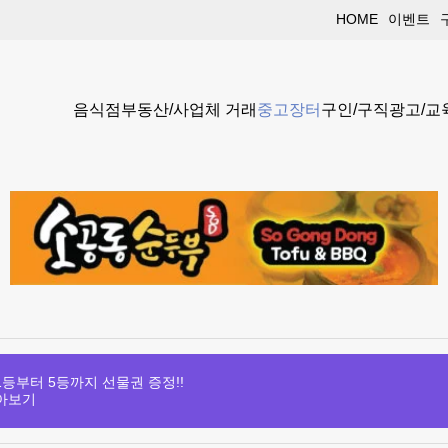
HOME
이벤트
음식점
부동산/사업체 거래
중고장터
구인/구직
광고/교
등부터 5등까지 선물권 증정!!
아보기