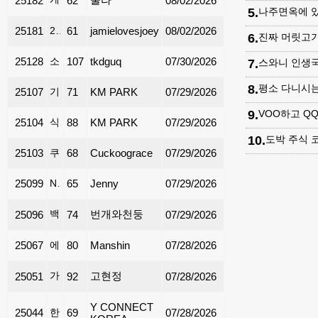
25182
62
08/02/2026
5
.
나주면옥에 
25181
2014년 Nissan Sentra 97000마일 컨디션최상! $5000
61
jamielovesjoey
08/02/2026
6
.
진짜 머릿고
25128
소파 팝니다
107
tkdguq
07/30/2026
7
.
스와니 인생국
8
.
평소 다니시는
25107
기계식 키보드 (원박스상태, 거의 새거) $20, Suwanee 지역에서 거래 가능
71
KM PARK
07/29/2026
9
.
VOO하고 Q
25104
식기류 (일괄 $20) Suwanee지역 픽업
88
KM PARK
07/29/2026
10
.
도박 주식 
25103
쿠쿠정수기 $19.99부터에요~! 추가선물도 좋아용
68
Cuckoograce
07/29/2026
25099
Nuna 360도 회전 카시트 팝니다
65
Jenny
07/29/2026
백구 진돗개 강아지 분양합니다
번개와천둥
25096
74
07/29/2026
25067
에어콘 판매
80
Manshin
07/28/2026
가장 싼 항공(관광)특가(213-388-4141)
고현정
25051
92
07/28/2026
Y CONNECT
25044
한국 갈때 휴대폰은 가장 빠르고 저렴한 한국 심카드로 준비하세요
69
07/28/2026