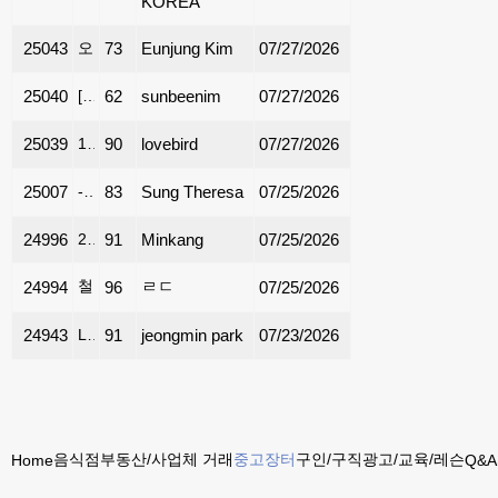
KOREA
25043
오쿠 삽니다
73
Eunjung Kim
07/27/2026
25040
[판매] 하이파이 CD 플레이어 + 소장 음반 CD 200여 장 일괄 판매합니다
62
sunbeenim
07/27/2026
25039
1명이 1년정도 사용한 거의 새거 고급 가구 셋트 입니다
90
lovebird
07/27/2026
25007
-품질좋고 가격좋은 무공해 고춧가루 와 자연산 생꿀-
83
Sung Theresa
07/25/2026
24996
2018 VOLKSWAGEN ATLAS SE SUV AWD /4WD 4MOTION WHITE / GRAY
91
Minkang
07/25/2026
철근 시멘트 없이 쉽게 꾸밀 수 있는 조립식 파티오 세트 팝니다
ㄹㄷ
24994
96
07/25/2026
24943
LG 세탁기 건조기 판매
91
jeongmin park
07/23/2026
음식점
부동산/사업체 거래
중고장터
구인/구직
광고/교육/레슨
Home
Q&A