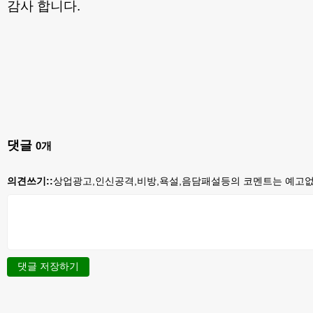
감사 합니다.
댓글
0
개
의견쓰기::
상업광고,인신공격,비방,욕설,음담패설등의 코멘트는 예고없이
댓글 저장하기