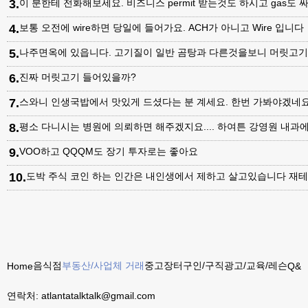
3
.
이 분한테 전화해보세요. 비즈니스 permit 받는것도 하시고 gas도 싸
4
.
보통 오전에 wire하면 당일에 들어가요. ACH가 아니고 Wire 입니다
5
.
나주면옥에 있읍니다. 고기질이 일반 곰탕과 다른것을보니 머릿고
6
.
진짜 머릿고기 들어있을까?
7
.
스와니 인생국밥에서 맛있게 드셨다는 분 계세요. 한번 가봐야겠네
8
.
평소 다니시는 병원에 의뢰하면 해주겠지요.... 하여튼 강영원 내
9
.
VOO하고 QQQM도 장기 투자로는 좋아요
10
.
도박 주식 코인 하는 인간은 내인생에서 제하고 살고있습니다 재테
음식점
부동산/사업체 거래
중고장터
구인/구직
광고/교육/레슨
Home
Q&A
연락처:
atlantatalktalk@gmail.com