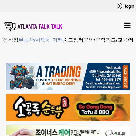
login
음식점
부동산/사업체 거래
중고장터
구인/구직
광고/교육/레