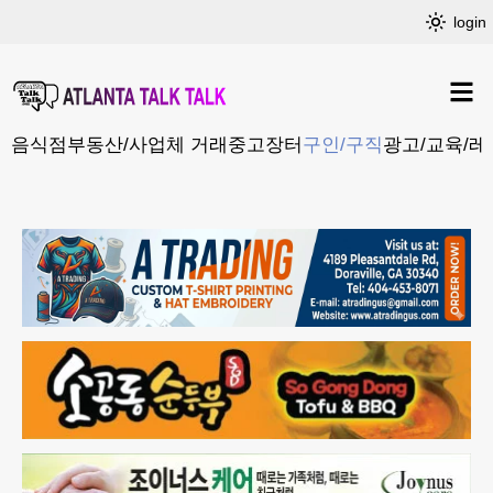
login
음식점
부동산/사업체 거래
중고장터
구인/구직
광고/교육/레