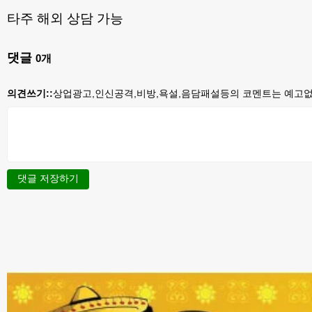
타주 해외 상담 가능
댓글
0
개
의견쓰기::
상업광고,인신공격,비방,욕설,음담패설등의 코멘트는 예고없이
댓글 저장하기