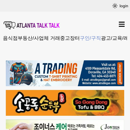
login
음식점
부동산/사업체 거래
중고장터
구인/구직
광고/교육/레