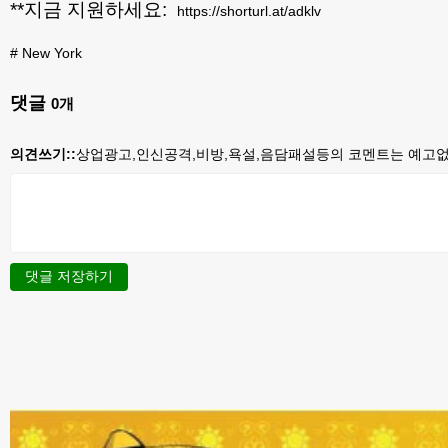
**지금 지원하세요:
https://shorturl.at/adklv
#
New York
댓글
0
개
의견쓰기::
상업광고,인신공격,비방,욕설,음담패설등의 코멘트는 예고없이
댓글 저장하기