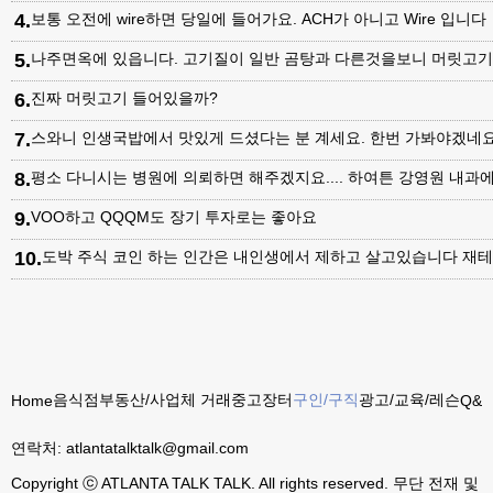
4
.
보통 오전에 wire하면 당일에 들어가요. ACH가 아니고 Wire 입니다
5
.
나주면옥에 있읍니다. 고기질이 일반 곰탕과 다른것을보니 머릿고
6
.
진짜 머릿고기 들어있을까?
7
.
스와니 인생국밥에서 맛있게 드셨다는 분 계세요. 한번 가봐야겠네
8
.
평소 다니시는 병원에 의뢰하면 해주겠지요.... 하여튼 강영원 내
9
.
VOO하고 QQQM도 장기 투자로는 좋아요
10
.
도박 주식 코인 하는 인간은 내인생에서 제하고 살고있습니다 재테
음식점
부동산/사업체 거래
중고장터
구인/구직
광고/교육/레슨
Home
Q&A
연락처:
atlantatalktalk@gmail.com
Copyright ⓒ ATLANTA TALK TALK. All rights reserved. 무단 전재 및