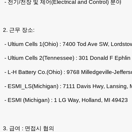
- 전기/전장 및 제어(Electrical and Control) 분야
2. 근무 장소:
- Ultium Cells 1(Ohio) : 7400 Tod Ave SW, Lordst
- Ultium Cells 2(Tennessee) : 301 Donald F Ephlin
- L-H Battery Co.(Ohio) : 9768 Milledgeville-Jeffer
- ESMI_LS(Michigan) : 7111 Davis Hwy, Lansing, 
- ESMI (Michigan) : 1 LG Way, Holland, MI 49423
3. 급여 : 면접시 협의