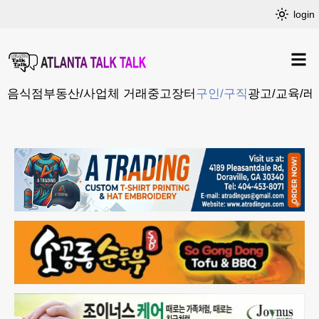
login
음식점
부동산/사업체 거래
중고장터
구인/구직
광고/교육/레