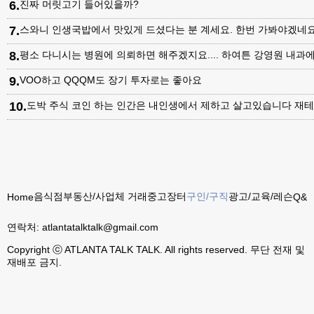
6
.
진짜 머릿고기 들어있을까?
7
.
스와니 인생국밥에서 맛있게 드셨다는 분 계세요. 한번 가봐야겠네
8
.
평소 다니시는 병원에 의뢰하면 해주겠지요.... 하여튼 강영원 내
9
.
VOO하고 QQQM도 장기 투자로는 좋아요
10
.
도박 주식 코인 하는 인간은 내인생에서 제하고 살고있습니다 재테
음식점
부동산/사업체 거래
중고장터
구인/구직
광고/교육/레슨
Home
Q&A
연락처:
atlantatalktalk@gmail.com
Copyright ⓒ ATLANTA TALK TALK. All rights reserved. 무단 전재 및
재배포 금지.