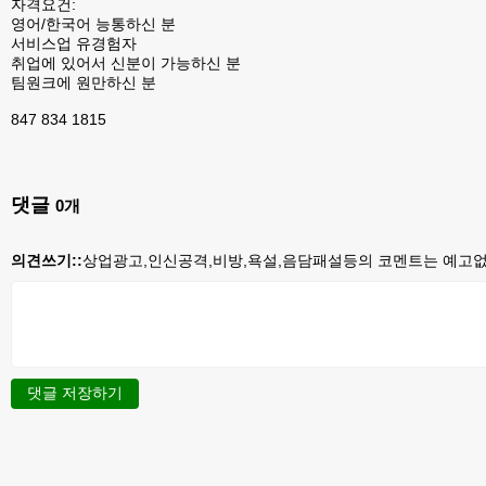
자격요건:
영어/한국어 능통하신 분
서비스업 유경험자
취업에 있어서 신분이 가능하신 분
팀원크에 원만하신 분
847 834 1815
댓글
0
개
의견쓰기::
상업광고,인신공격,비방,욕설,음담패설등의 코멘트는 예고없이
댓글 저장하기