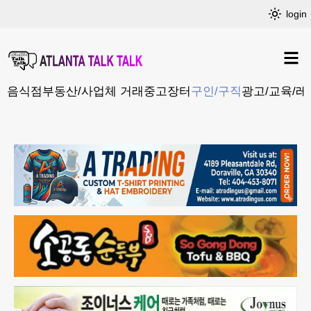
login
음식점
부동산/사업체 거래
중고장터
구인/구직
광고/교육/레