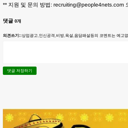
** 지원 및 문의 방법: recruiting@people4nets.co
댓글
0
개
의견쓰기::
상업광고,인신공격,비방,욕설,음담패설등의 코멘트는 예고없이
댓글 저장하기