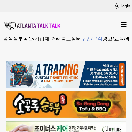
login
음식점
부동산/사업체 거래
중고장터
구인/구직
광고/교육/레