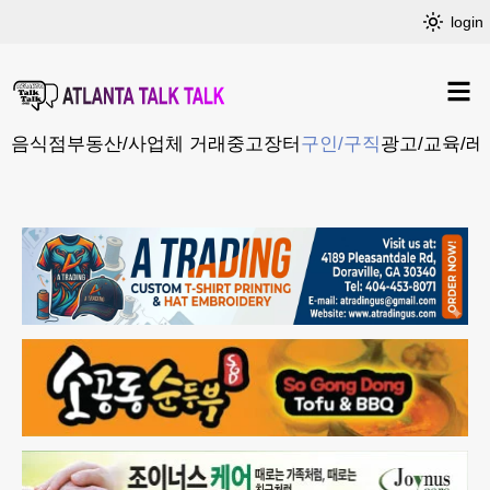
login
음식점
부동산/사업체 거래
중고장터
구인/구직
광고/교육/레