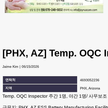
[PHX, AZ] Temp. OQ
Jaime Kim
06/15/2026
연락처
4693052236
지역
PHX, Arizona
Temp. OQC Inspector 주간 1명, 야간 1명/ 사무보
근무지: PHX, AZ ESS Battery Manufacturing Facilit