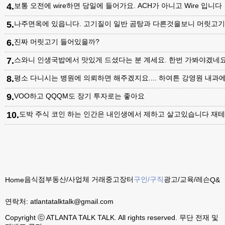
4
.
보통 오전에 wire하면 당일에 들어가요. ACH가 아니고 Wire 입니다
5
.
나주면옥에 있읍니다. 고기질이 일반 곰탕과 다른것을보니 머릿고
6
.
진짜 머릿고기 들어있을까?
7
.
스와니 인생국밥에서 맛있게 드셨다는 분 계세요. 한번 가봐야겠네
8
.
평소 다니시는 병원에 의뢰하면 해주겠지요.... 하여튼 강영원 내
9
.
VOO하고 QQQM도 장기 투자로는 좋아요
10
.
도박 주식 코인 하는 인간은 내인생에서 제하고 살고있습니다 재테
음식점
부동산/사업체 거래
중고장터
구인/구직
광고/교육/레슨
Home
Q&A
연락처:
atlantatalktalk@gmail.com
Copyright ⓒ ATLANTA TALK TALK. All rights reserved. 무단 전재 및