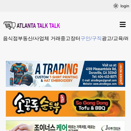
login
음식점
부동산/사업체 거래
중고장터
구인/구직
광고/교육/레